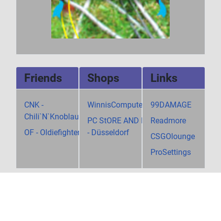
Friends
Shops
Links
CNK -
WinnisComputerShop
99DAMAGE
Chili`N`Knoblauch
PC StORE AND MORE
Readmore
OF - Oldiefighters
- Düsseldorf
CSGOlounge
ProSettings