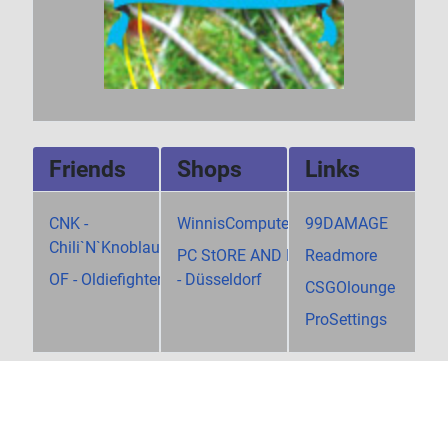
Friends
Shops
Links
CNK -
WinnisComputerShop
99DAMAGE
Chili`N`Knoblauch
PC StORE AND MORE
Readmore
OF - Oldiefighters
- Düsseldorf
CSGOlounge
ProSettings